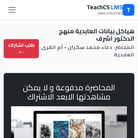
TeachCS
LMS
T
COMPUTER SCIENCE
هياكل بيانات العابدية منهج
الدكتور اشرف
طلب اشتراك
المحاضر: دعاء محمد سكران • أم القرى
العابدية
المحاضرة مدفوعة و لا يمكن
مشاهدتها الابعد الاشتراك