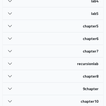
lab4
lab5
chapter5
chapter6
chapter7
recursionlab
chapter8
9chapter
chapter10