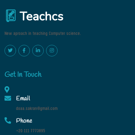
Teachcs
New aproach in teaching Computer science.
Get In Touch
Email
doaa.sakran@gmail.com
Phone
+20 111 7773895