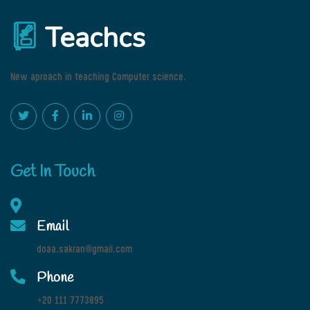
Teachcs
New aproach in teaching Computer science.
Get In Touch
Email
doaa.sakran@gmail.com
Phone
+20 111 7773895