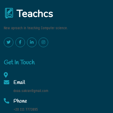
Teachcs
New aproach in teaching Computer science.
Get In Touch
Email
doaa.sakran@gmail.com
Phone
+20 111 7773895