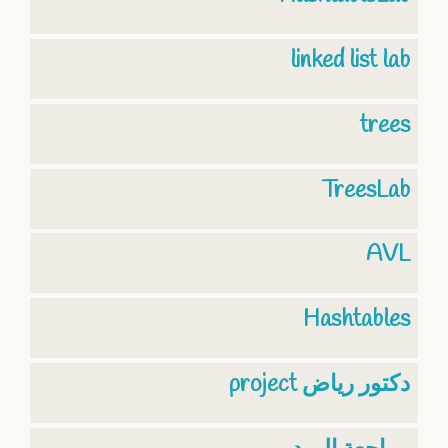
linked list lab
trees
TreesLab
AVL
Hashtables
project دكتور رياض