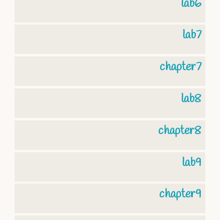
lab6
lab7
chapter7
lab8
chapter8
lab9
chapter9