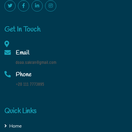
Get In Touch
Email
doaa.sakran@gmail.com
Phone
+20 111 7773895
Quick Links
Home