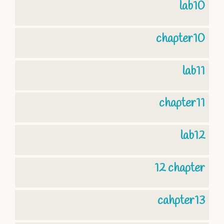
lab10
chapter10
lab11
chapter11
lab12
12 chapter
cahpter13