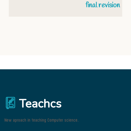
final revision
Teachcs
New aproach in teaching Computer science.