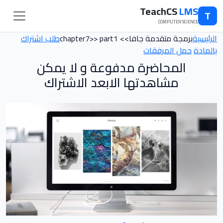
TeachCS
LMS
T
COMPUTER SCIENCE
الرئيسية
برمجة متقدمة جافا>> chapter7>> part1
طلب اشتراك
بالمادة
حمل المرفقات
المحاضرة مدفوعة و لا يمكن
مشاهدتها الابعد الاشتراك