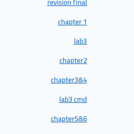
revision final
chapter 1
lab3
chapter2
chapter3&4
lab3 cmd
chapter5&6