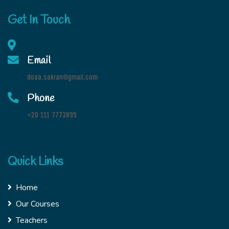
Get In Touch
Email
doaa.sakran@gmail.com
Phone
+20 111 7773895
Quick Links
Home
Our Courses
Teachers