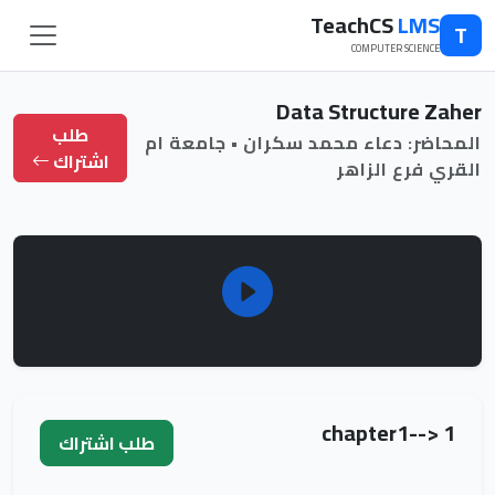
TeachCS
LMS
T
COMPUTER SCIENCE
Data Structure Zaher
طلب
المحاضر: دعاء محمد سكران • جامعة ام
اشتراك
القري فرع الزاهر
chapter1--> 1
طلب اشتراك