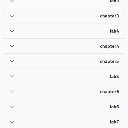
lab3
chapter3
lab4
chapter4
chapter5
lab5
chapter6
lab6
lab7