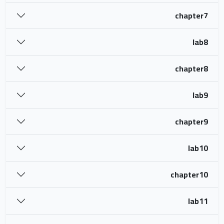
chapter7
lab8
chapter8
lab9
chapter9
lab10
chapter10
lab11