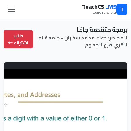
TeachCS
LMS
T
COMPUTER SCIENCE
برمجة متقدمة جافا
طلب
المحاضر: دعاء محمد سكران • جامعة ام
اشتراك
القري فرع الجموم