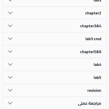
chapter2
chapter3&4
lab3 cmd
chapter5&6
lab4
lab5
revision
مراجعة عملى