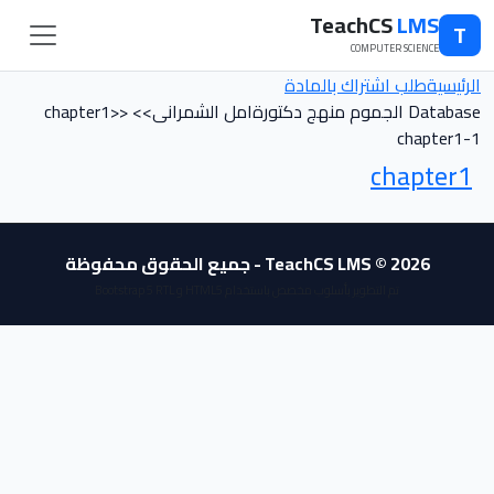
TeachCS
LMS
T
COMPUTER SCIENCE
الرئيسية
طلب اشتراك بالمادة
Database الجموم منهج دكتورةامل الشمرانى>> chapter1>>
chapter1-1
chapter1
TeachCS LMS © 2026 - جميع الحقوق محفوظة
تم التطوير بأسلوب مخصص باستخدام HTML5 و Bootstrap 5 RTL